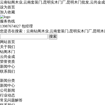
云南钻阁木业,云南套装门,昆明实木门厂,昆明木门批发,云尚金
设为首页
加入收藏
服务热线
13987674027 包经理
您是否在搜索：
云南钻阁木业,云南套装门,昆明实木门厂,昆明木
网站首页
关于我们
钻阁木门
云尚金成
荣誉资质
新闻中心
联系我们
新闻分类
新闻中心
公司新闻
行业动态
常见问题解答