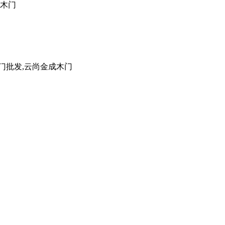
成木门
门批发,云尚金成木门