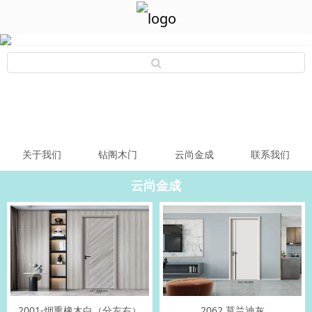
关于我们
钻阁木门
云尚金成
联系我们
云尚金成
2001-烟熏橡木白（分左右）
2062 莫兰迪灰