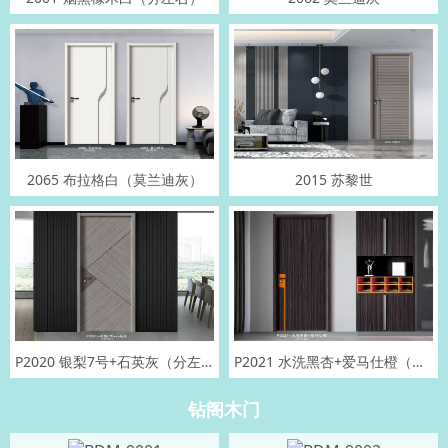
2065 布拉格白（莫兰迪灰）
2015 苏黎世
P2020 银梨7号+石英灰（分左右）
P2021 水洗黑杏+爱马仕橙（分左右）
钻阁木门