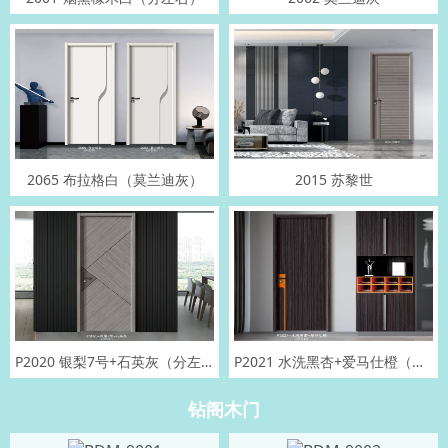
2065 布拉格白（莫兰迪灰）
2015 苏黎世
P2020 银梨7号+石英灰（分左右）
P2021 水洗黑杏+爱马仕橙（分左右）
钻阁木门