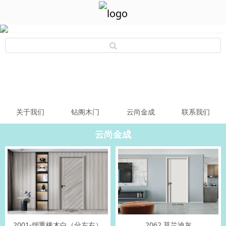
关于我们
钻阁木门
云尚金成
联系我们
云尚金成
2001-烟熏橡木白（分左右）
2062 莫兰迪灰