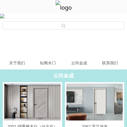
关于我们
钻阁木门
云尚金成
联系我们
云尚金成
2001-烟熏橡木白（分左右）
2062 莫兰迪灰