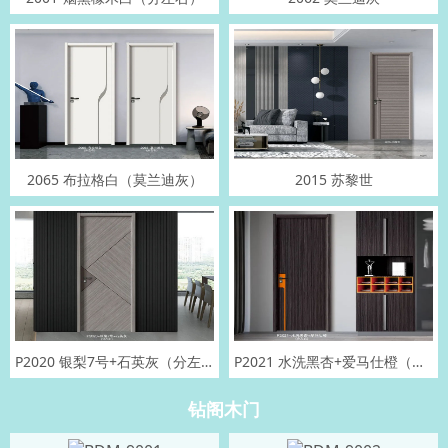
2065 布拉格白（莫兰迪灰）
2015 苏黎世
P2020 银梨7号+石英灰（分左右）
P2021 水洗黑杏+爱马仕橙（分左右）
钻阁木门