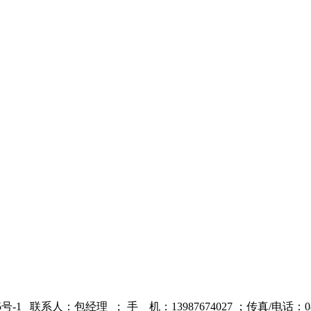
5号-1
联系人：包经理 ；
手 机：13987674027 ；
传真/电话：087