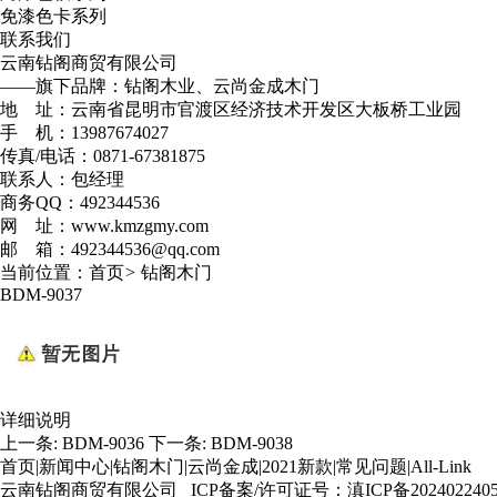
免漆色卡系列
联系我们
云南钻阁商贸有限公司
——旗下品牌：钻阁木业、云尚金成木门
地 址：云南省昆明市官渡区经济技术开发区大板桥工业园
手 机：13987674027
传真/电话：0871-67381875
联系人：包经理
商务QQ：492344536
网 址：www.kmzgmy.com
邮 箱：492344536@qq.com
当前位置：
首页
>
钻阁木门
BDM-9037
详细说明
上一条:
BDM-9036
下一条:
BDM-9038
首页
|
新闻中心
|
钻阁木门
|
云尚金成
|
2021新款
|
常见问题
|
All-Link
云南钻阁商贸有限公司 ICP备案/许可证号：
滇ICP备202402240