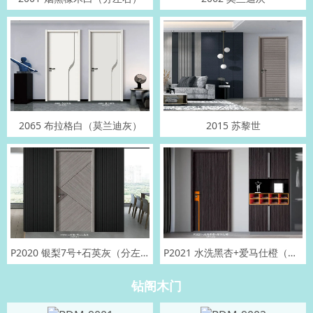
2065 布拉格白（莫兰迪灰）
2015 苏黎世
P2020 银梨7号+石英灰（分左右）
P2021 水洗黑杏+爱马仕橙（分左右）
钻阁木门