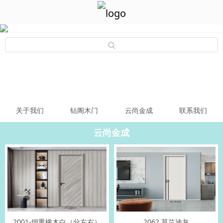
关于我们
钻阁木门
云尚金成
联系我们
云尚金成
2001-烟熏橡木白（分左右）
2062 莫兰迪灰