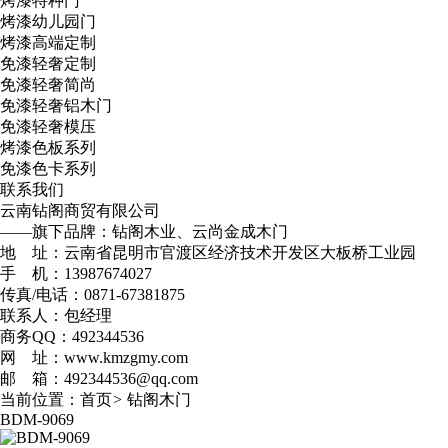
烤漆特种门
烤漆幼儿园门
烤漆高端定制
免漆轻奢定制
免漆轻奢简尚
免漆轻奢铝木门
免漆轻奢模压
烤漆色板系列
免漆色卡系列
联系我们
云南钻阁商贸有限公司
——旗下品牌：钻阁木业、云尚金成木门
地 址：云南省昆明市官渡区经济技术开发区大板桥工业园
手 机：13987674027
传真/电话：0871-67381875
联系人：包经理
商务QQ：492344536
网 址：www.kmzgmy.com
邮 箱：492344536@qq.com
当前位置：
首页
>
钻阁木门
BDM-9069