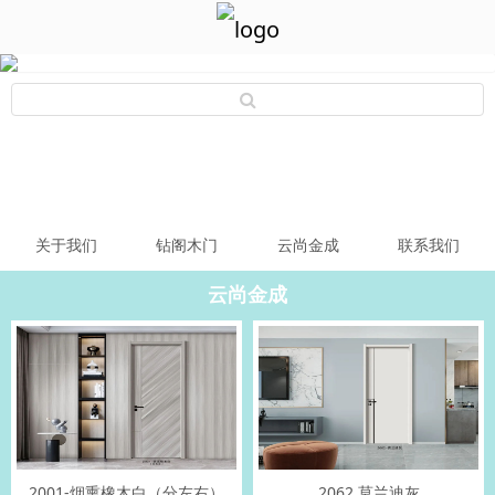
关于我们
钻阁木门
云尚金成
联系我们
云尚金成
2001-烟熏橡木白（分左右）
2062 莫兰迪灰