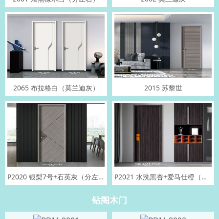
2065 布拉格白（莫兰迪灰）
2015 苏黎世
P2020 银梨7号+石英灰（分左右）
P2021 水洗黑杏+爱马仕橙（分左右）
钻阁木门