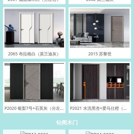
2065 布拉格白（莫兰迪灰）
2015 苏黎世
P2020 银梨7号+石英灰（分左右）
P2021 水洗黑杏+爱马仕橙（分左右）
钻阁木门