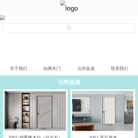
关于我们
钻阁木门
云尚金成
联系我们
云尚金成
2001-烟熏橡木白（分左右）
2062 莫兰迪灰