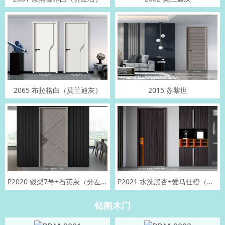
2065 布拉格白（莫兰迪灰）
2015 苏黎世
P2020 银梨7号+石英灰（分左右）
P2021 水洗黑杏+爱马仕橙（分左右）
钻阁木门