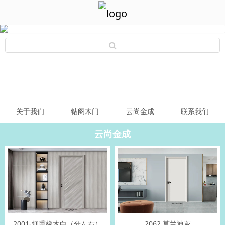
关于我们
钻阁木门
云尚金成
联系我们
云尚金成
2001-烟熏橡木白（分左右）
2062 莫兰迪灰