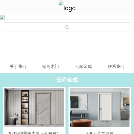
关于我们
钻阁木门
云尚金成
联系我们
云尚金成
2001-烟熏橡木白（分左右）
2062 莫兰迪灰