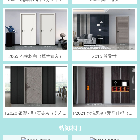
2065 布拉格白（莫兰迪灰）
2015 苏黎世
P2020 银梨7号+石英灰（分左右）
P2021 水洗黑杏+爱马仕橙（分左右）
钻阁木门