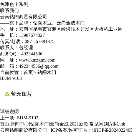
免漆色卡系列
联系我们
云南钻阁商贸有限公司
——旗下品牌：钻阁木业、云尚金成木门
地 址：云南省昆明市官渡区经济技术开发区大板桥工业园
手 机：13987674027
传真/电话：0871-67381875
联系人：包经理
商务QQ：492344536
网 址：www.kmzgmy.com
邮 箱：492344536@qq.com
当前位置：
首页
>
钻阁木门
BDM-9103
详细说明
上一条:
BDM-9102
首页
|
新闻中心
|
钻阁木门
|
云尚金成
|
2021新款
|
常见问题
|
All-Link
云南钻阁商贸有限公司 ICP备案/许可证号：
滇ICP备202402240