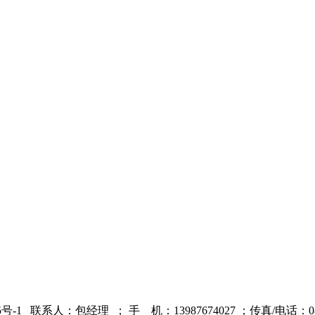
5号-1
联系人：包经理 ；
手 机：13987674027 ；
传真/电话：087