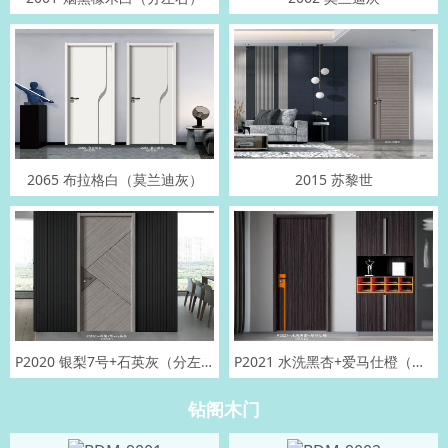
2065 布拉格白（莫兰迪灰）
2015 苏黎世
P2020 银梨7号+石英灰（分左右）
P2021 水洗黑杏+爱马仕橙（分左右）
钻阁木门