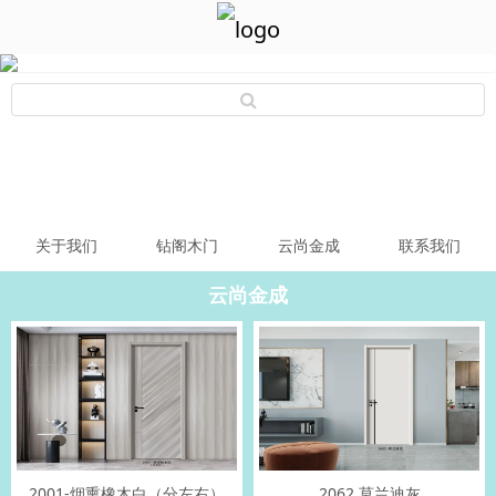
关于我们
钻阁木门
云尚金成
联系我们
云尚金成
2001-烟熏橡木白（分左右）
2062 莫兰迪灰