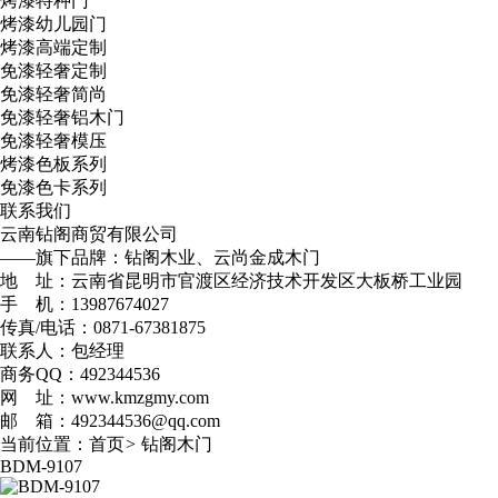
烤漆特种门
烤漆幼儿园门
烤漆高端定制
免漆轻奢定制
免漆轻奢简尚
免漆轻奢铝木门
免漆轻奢模压
烤漆色板系列
免漆色卡系列
联系我们
云南钻阁商贸有限公司
——旗下品牌：钻阁木业、云尚金成木门
地 址：云南省昆明市官渡区经济技术开发区大板桥工业园
手 机：13987674027
传真/电话：0871-67381875
联系人：包经理
商务QQ：492344536
网 址：www.kmzgmy.com
邮 箱：492344536@qq.com
当前位置：
首页
>
钻阁木门
BDM-9107