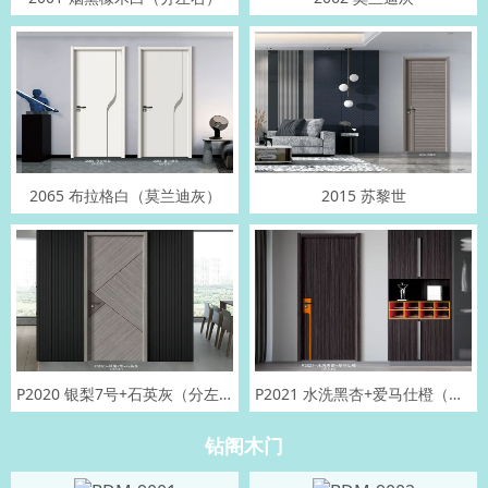
2065 布拉格白（莫兰迪灰）
2015 苏黎世
P2020 银梨7号+石英灰（分左右）
P2021 水洗黑杏+爱马仕橙（分左右）
钻阁木门