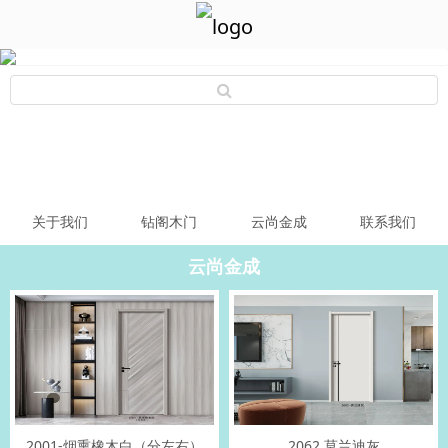
关于我们
钻阁木门
云尚金成
联系我们
云尚金成
2001-烟熏橡木白（分左右）
2062 莫兰迪灰