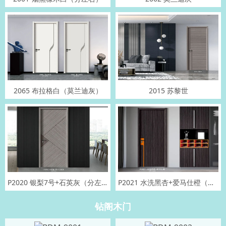
2065 布拉格白（莫兰迪灰）
2015 苏黎世
P2020 银梨7号+石英灰（分左右）
P2021 水洗黑杏+爱马仕橙（分左右）
钻阁木门