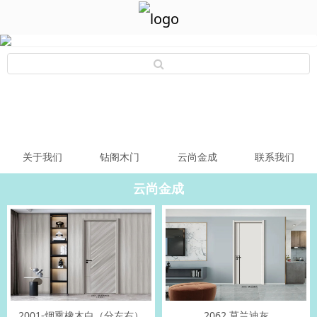
关于我们
钻阁木门
云尚金成
联系我们
云尚金成
2001-烟熏橡木白（分左右）
2062 莫兰迪灰