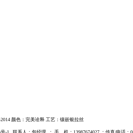
Q-2014 颜色：完美诠释 工艺：镶嵌银拉丝
5号-1
联系人：包经理 ；
手 机：13987674027 ；
传真/电话：087