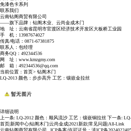
免漆色卡系列
联系我们
云南钻阁商贸有限公司
——旗下品牌：钻阁木业、云尚金成木门
地 址：云南省昆明市官渡区经济技术开发区大板桥工业园
手 机：13987674027
传真/电话：0871-67381875
联系人：包经理
商务QQ：492344536
网 址：www.kmzgmy.com
邮 箱：492344536@qq.com
当前位置：
首页
>
钻阁木门
LQ-2013 颜色：步步高升 工艺：镶嵌金拉丝
详细说明
上一条:
LQ-2012 颜色：顺风流沙 工艺：镶嵌铜拉丝
下一条:
L
首页
|
新闻中心
|
钻阁木门
|
云尚金成
|
2021新款
|
常见问题
|
All-Link
云南钻阁商贸有限公司 ICP备案/许可证号：
滇ICP备202402240