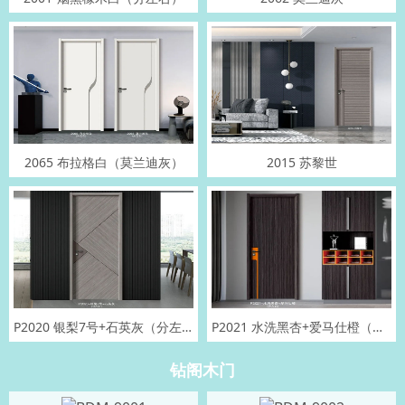
2065 布拉格白（莫兰迪灰）
2015 苏黎世
P2020 银梨7号+石英灰（分左右）
P2021 水洗黑杏+爱马仕橙（分左右）
钻阁木门