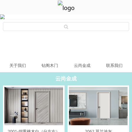
关于我们
钻阁木门
云尚金成
联系我们
云尚金成
2001-烟熏橡木白（分左右）
2062 莫兰迪灰