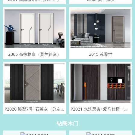
2065 布拉格白（莫兰迪灰）
2015 苏黎世
P2020 银梨7号+石英灰（分左右）
P2021 水洗黑杏+爱马仕橙（分左右）
钻阁木门