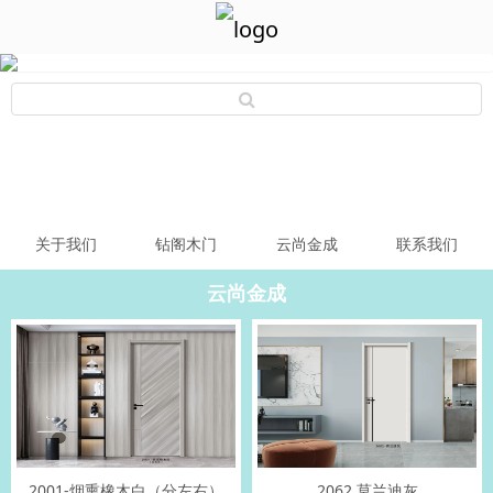
关于我们
钻阁木门
云尚金成
联系我们
云尚金成
2001-烟熏橡木白（分左右）
2062 莫兰迪灰