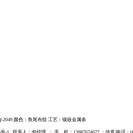
Q-2049 颜色：鱼尾布纹 工艺：镶嵌金属条
5号-1
联系人：包经理 ；
手 机：13987674027 ；
传真/电话：087