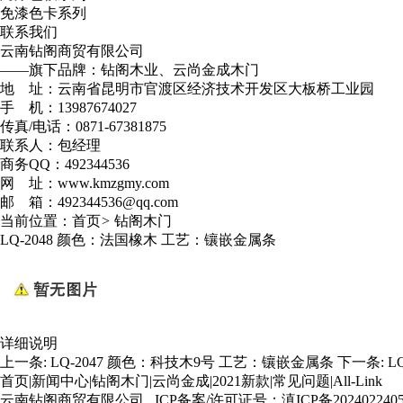
免漆色卡系列
联系我们
云南钻阁商贸有限公司
——旗下品牌：钻阁木业、云尚金成木门
地 址：云南省昆明市官渡区经济技术开发区大板桥工业园
手 机：13987674027
传真/电话：0871-67381875
联系人：包经理
商务QQ：492344536
网 址：www.kmzgmy.com
邮 箱：492344536@qq.com
当前位置：
首页
>
钻阁木门
LQ-2048 颜色：法国橡木 工艺：镶嵌金属条
详细说明
上一条:
LQ-2047 颜色：科技木9号 工艺：镶嵌金属条
下一条:
L
首页
|
新闻中心
|
钻阁木门
|
云尚金成
|
2021新款
|
常见问题
|
All-Link
云南钻阁商贸有限公司 ICP备案/许可证号：
滇ICP备202402240