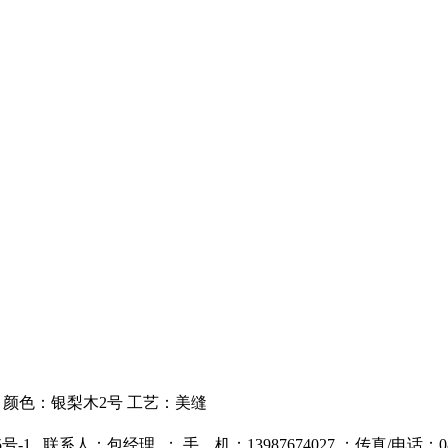
061 颜色：银梨木2号 工艺：美缝
5号-1
联系人：包经理 ；
手 机：13987674027 ；
传真/电话：087