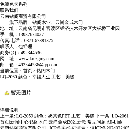
免漆色卡系列
联系我们
云南钻阁商贸有限公司
——旗下品牌：钻阁木业、云尚金成木门
地 址：云南省昆明市官渡区经济技术开发区大板桥工业园
手 机：13987674027
传真/电话：0871-67381875
联系人：包经理
商务QQ：492344536
网 址：www.kmzgmy.com
邮 箱：492344536@qq.com
当前位置：
首页
>
钻阁木门
LQ-2060 颜色：幸福人生 工艺：美缝
详细说明
上一条:
LQ-2059 颜色：奶茶色PET 工艺：美缝
下一条:
LQ-2
首页
|
新闻中心
|
钻阁木门
|
云尚金成
|
2021新款
|
常见问题
|
All-Link
云南钻阁商贸有限公司 ICP备案/许可证号：
滇ICP备202402240