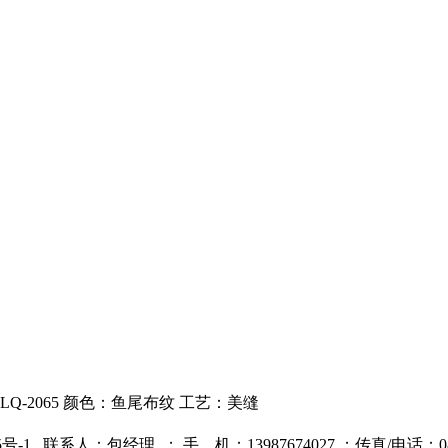
LQ-2065 颜色：鱼尾布纹 工艺：美缝
5号-1
联系人：包经理 ；
手 机：13987674027 ；
传真/电话：087