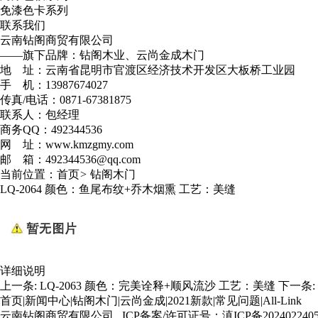
免漆色卡系列
联系我们
云南钻阁商贸有限公司
——旗下品牌：钻阁木业、云尚金成木门
地 址：云南省昆明市官渡区经济技术开发区大板桥工业园
手 机：13987674027
传真/电话：0871-67381875
联系人：包经理
商务QQ：492344536
网 址：www.kmzgmy.com
邮 箱：492344536@qq.com
当前位置：
首页
>
钻阁木门
LQ-2064 颜色：鱼尾布纹+乔木烟熏 工艺：美缝
详细说明
上一条:
LQ-2063 颜色：完美诠释+顺风流沙 工艺：美缝
下一条:
首页
|
新闻中心
|
钻阁木门
|
云尚金成
|
2021新款
|
常见问题
|
All-Link
云南钻阁商贸有限公司 ICP备案/许可证号：
滇ICP备202402240