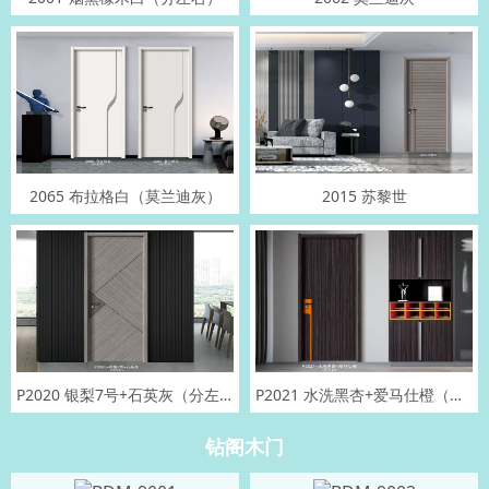
2065 布拉格白（莫兰迪灰）
2015 苏黎世
P2020 银梨7号+石英灰（分左右）
P2021 水洗黑杏+爱马仕橙（分左右）
钻阁木门