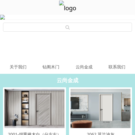
关于我们
钻阁木门
云尚金成
联系我们
云尚金成
2001-烟熏橡木白（分左右）
2062 莫兰迪灰