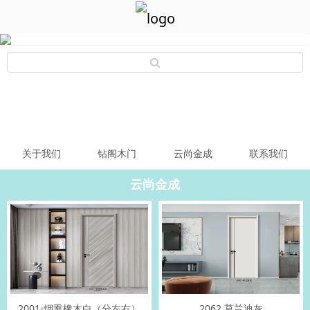
关于我们
钻阁木门
云尚金成
联系我们
云尚金成
2001-烟熏橡木白（分左右）
2062 莫兰迪灰