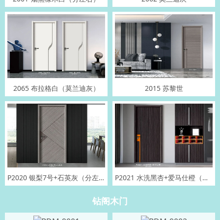
2065 布拉格白（莫兰迪灰）
2015 苏黎世
P2020 银梨7号+石英灰（分左右）
P2021 水洗黑杏+爱马仕橙（分左右）
钻阁木门