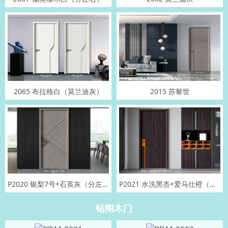
2065 布拉格白（莫兰迪灰）
2015 苏黎世
P2020 银梨7号+石英灰（分左右）
P2021 水洗黑杏+爱马仕橙（分左右）
钻阁木门