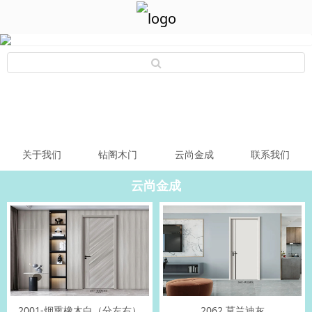
关于我们
钻阁木门
云尚金成
联系我们
云尚金成
2001-烟熏橡木白（分左右）
2062 莫兰迪灰