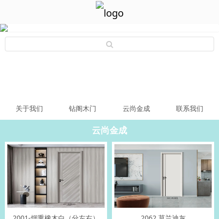
关于我们
钻阁木门
云尚金成
联系我们
云尚金成
2001-烟熏橡木白（分左右）
2062 莫兰迪灰