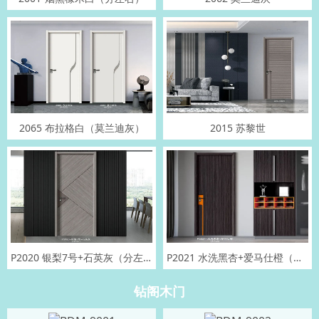
2065 布拉格白（莫兰迪灰）
2015 苏黎世
P2020 银梨7号+石英灰（分左右）
P2021 水洗黑杏+爱马仕橙（分左右）
钻阁木门