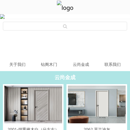
关于我们
钻阁木门
云尚金成
联系我们
云尚金成
2001-烟熏橡木白（分左右）
2062 莫兰迪灰