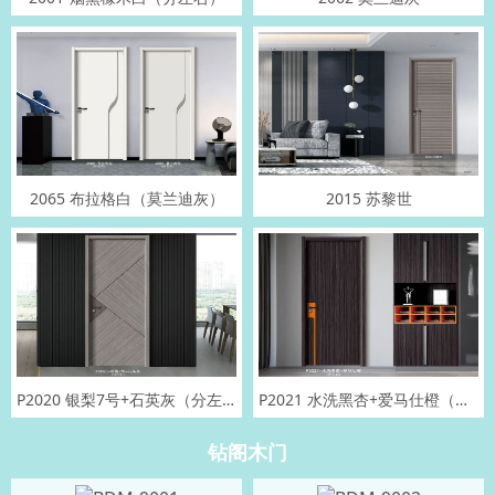
2065 布拉格白（莫兰迪灰）
2015 苏黎世
P2020 银梨7号+石英灰（分左右）
P2021 水洗黑杏+爱马仕橙（分左右）
钻阁木门