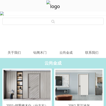
关于我们
钻阁木门
云尚金成
联系我们
云尚金成
2001-烟熏橡木白（分左右）
2062 莫兰迪灰