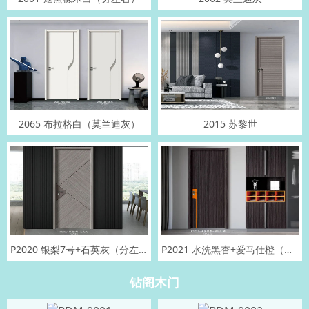
2065 布拉格白（莫兰迪灰）
2015 苏黎世
P2020 银梨7号+石英灰（分左右）
P2021 水洗黑杏+爱马仕橙（分左右）
钻阁木门