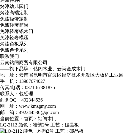
烤漆特种门
烤漆幼儿园门
烤漆高端定制
免漆轻奢定制
免漆轻奢简尚
免漆轻奢铝木门
免漆轻奢模压
烤漆色板系列
免漆色卡系列
联系我们
云南钻阁商贸有限公司
——旗下品牌：钻阁木业、云尚金成木门
地 址：云南省昆明市官渡区经济技术开发区大板桥工业园
手 机：13987674027
传真/电话：0871-67381875
联系人：包经理
商务QQ：492344536
网 址：www.kmzgmy.com
邮 箱：492344536@qq.com
当前位置：
首页
>
钻阁木门
LQ-2112 颜色：雅韵2号 工艺：碳晶板