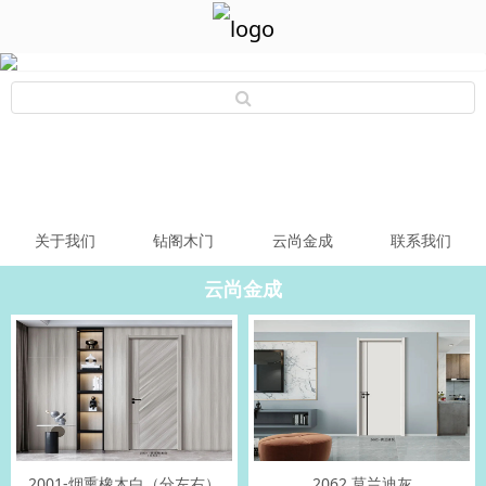
关于我们
钻阁木门
云尚金成
联系我们
云尚金成
2001-烟熏橡木白（分左右）
2062 莫兰迪灰