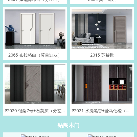
2065 布拉格白（莫兰迪灰）
2015 苏黎世
P2020 银梨7号+石英灰（分左右）
P2021 水洗黑杏+爱马仕橙（分左右）
钻阁木门