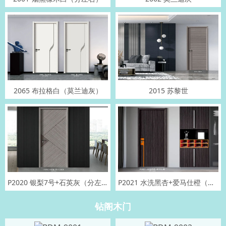
2065 布拉格白（莫兰迪灰）
2015 苏黎世
P2020 银梨7号+石英灰（分左右）
P2021 水洗黑杏+爱马仕橙（分左右）
钻阁木门