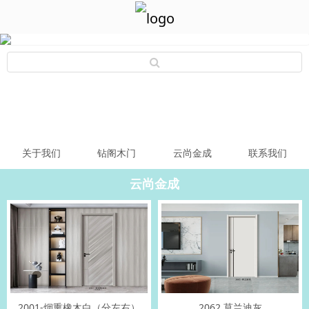
关于我们
钻阁木门
云尚金成
联系我们
云尚金成
2001-烟熏橡木白（分左右）
2062 莫兰迪灰